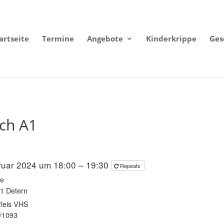
artseite
Termine
Angebote
Kinderkrippe
Ges
ch A1
ruar 2024 um 18:00 – 19:30
Repeats
fe
21 Detern
leis VHS
/1093