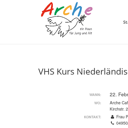
St
VHS Kurs Niederländis
22. Feb
WANN:
Arche Ca
WO:
Kirchstr. 
Frau P
KONTAKT:
04950