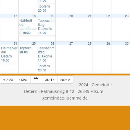
14:00
Töpfern
20:00
17
18
19
20
21
22
23
Nähtreff
Teenachm
der
ittag
Landfraue
Diakonie
n
19:30
14:00
24
25
26
27
28
29
30
Heimatver
Töpfern
Teenachm
ein
ittag
20:00
Detern
Diakonie
15:00
14:00
Töpfern
20:00
2023
MAI
JULI
2025
2024 l Gemeinde
Detern l Rathausring 8-12 l 26849 Filsum l
gemeinde@juemme.de