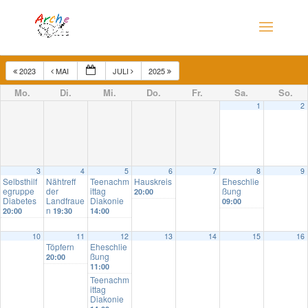
2023
MAI
JULI
2025
Mo.
Di.
Mi.
Do.
Fr.
Sa.
So.
1
2
3
4
5
6
7
8
9
Selbsthilf
Nähtreff
Teenachm
Hauskreis
Eheschlie
egruppe
der
ittag
ßung
20:00
Diabetes
Landfraue
Diakonie
09:00
n
20:00
19:30
14:00
10
11
12
13
14
15
16
Töpfern
Eheschlie
ßung
20:00
11:00
Teenachm
ittag
Diakonie