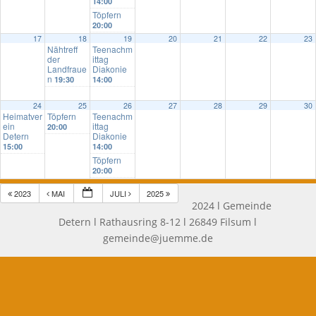
14:00
Töpfern
20:00
17
18
19
20
21
22
23
Nähtreff
Teenachm
der
ittag
Landfraue
Diakonie
n
19:30
14:00
24
25
26
27
28
29
30
Heimatver
Töpfern
Teenachm
ein
ittag
20:00
Detern
Diakonie
15:00
14:00
Töpfern
20:00
2023
MAI
JULI
2025
2024 l Gemeinde
Detern l Rathausring 8-12 l 26849 Filsum l
gemeinde@juemme.de