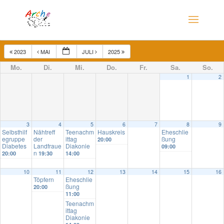
2023
MAI
JULI
2025
Mo.
Di.
Mi.
Do.
Fr.
Sa.
So.
1
2
3
4
5
6
7
8
9
Selbsthilf
Nähtreff
Teenachm
Hauskreis
Eheschlie
egruppe
der
ittag
ßung
20:00
Diabetes
Landfraue
Diakonie
09:00
n
20:00
19:30
14:00
10
11
12
13
14
15
16
Töpfern
Eheschlie
ßung
20:00
11:00
Teenachm
ittag
Diakonie