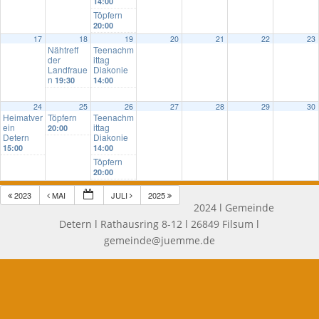
14:00
Töpfern
20:00
17
18
19
20
21
22
23
Nähtreff
Teenachm
der
ittag
Landfraue
Diakonie
n
19:30
14:00
24
25
26
27
28
29
30
Heimatver
Töpfern
Teenachm
ein
ittag
20:00
Detern
Diakonie
15:00
14:00
Töpfern
20:00
2023
MAI
JULI
2025
2024 l Gemeinde
Detern l Rathausring 8-12 l 26849 Filsum l
gemeinde@juemme.de