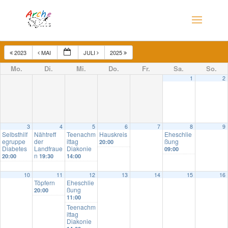
2023
MAI
JULI
2025
Mo.
Di.
Mi.
Do.
Fr.
Sa.
So.
1
2
3
4
5
6
7
8
9
Selbsthilf
Nähtreff
Teenachm
Hauskreis
Eheschlie
egruppe
der
ittag
ßung
20:00
Diabetes
Landfraue
Diakonie
09:00
n
20:00
19:30
14:00
10
11
12
13
14
15
16
Töpfern
Eheschlie
ßung
20:00
11:00
Teenachm
ittag
Diakonie