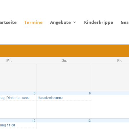
artseite
Termine
Angebote
Kinderkrippe
Ges
Mi.
Do.
Fr.
5
6
ttag Diakonie
Hauskreis
14:00
20:00
12
13
ßung
11:00