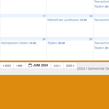
Teenachmi
Töpfern
20:
17
18
Nähtreff der Landfrauen
Teenachmi
19:30
24
25
Heimatverein Detern
Töpfern
Teenachmi
15:00
20:00
Töpfern
20:
JUNI 2024
2023
MAI
JULI
2025
2024 l Gemeinde De