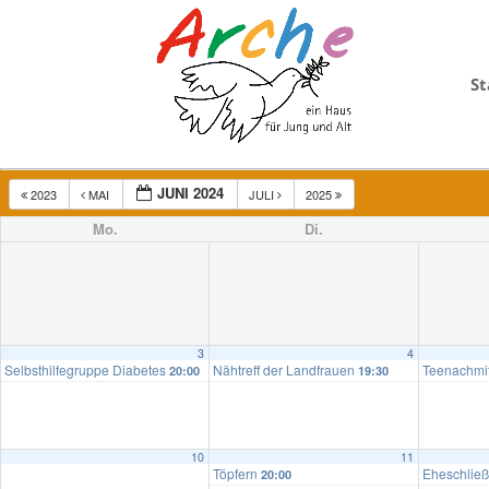
St
JUNI 2024
2023
MAI
JULI
2025
Mo.
Di.
3
4
Selbsthilfegruppe Diabetes
Nähtreff der Landfrauen
Teenachmi
20:00
19:30
10
11
Töpfern
Eheschlie
20:00