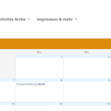
chichte Arche
Impressum & mehr
Sa.
So.
1
2
7
8
9
Eheschließung
09:00
14
15
16