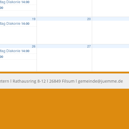
ttag Diakonie
14:00
00
19
20
ttag Diakonie
14:00
26
27
ttag Diakonie
14:00
00
tern l Rathausring 8-12 l 26849 Filsum l
gemeinde@juemme.de