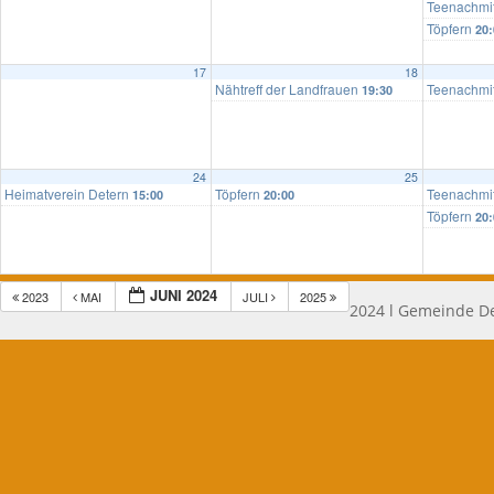
Teenachmi
Töpfern
20:
17
18
Nähtreff der Landfrauen
Teenachmi
19:30
24
25
Heimatverein Detern
Töpfern
Teenachmi
15:00
20:00
Töpfern
20:
JUNI 2024
2023
MAI
JULI
2025
2024 l Gemeinde De