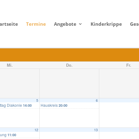
artseite
Termine
Angebote
Kinderkrippe
Ges
Mi.
Do.
Fr.
5
6
ttag Diakonie
Hauskreis
14:00
20:00
12
13
ßung
11:00