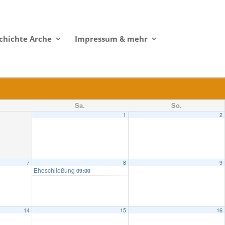
chichte Arche
Impressum & mehr
Sa.
So.
1
2
7
8
9
Eheschließung
09:00
14
15
16