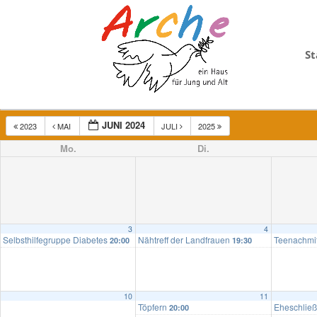
St
JUNI 2024
2023
MAI
JULI
2025
Mo.
Di.
3
4
Selbsthilfegruppe Diabetes
Nähtreff der Landfrauen
Teenachmi
20:00
19:30
10
11
Töpfern
Eheschlie
20:00