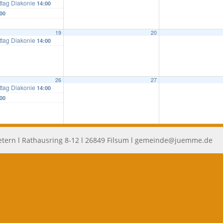
ttag Diakonie
14:00
00
19
20
ttag Diakonie
14:00
26
27
ttag Diakonie
14:00
00
tern l Rathausring 8-12 l 26849 Filsum l
gemeinde@juemme.de