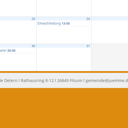
23
24
Eheschließung
13:00
30
31
 alle!
20:00
e Detern l Rathausring 8-12 l 26849 Filsum l
gemeinde@juemme.d