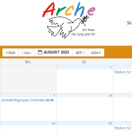
St
AUGUST 2023
2022
JULI
SEP.
2024
Mo.
Di.
1
Töpfern für
7
8
Selbsthilfegruppe Diabetes
20:00
14
15
Töpfern für