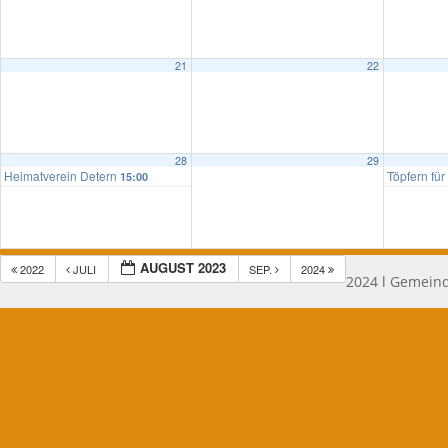
21
22
28
29
Heimatverein Detern
Töpfern für
15:00
AUGUST 2023
2022
JULI
SEP.
2024
2024 l Gemeind