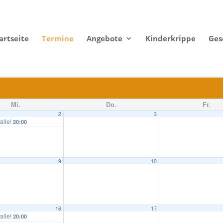
artseite
Termine
Angebote
Kinderkrippe
Ges
Mi.
Do.
Fr.
2
3
 alle!
20:00
9
10
16
17
 alle!
20:00