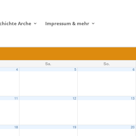
chichte Arche
Impressum & mehr
Sa.
So.
4
5
6
11
12
13
18
19
20